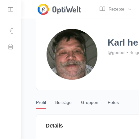
Toggle
Rezepte
Side
Panel
Karl he
@goebel
•
Beig
Profil
Beiträge
Gruppen
Fotos
Details