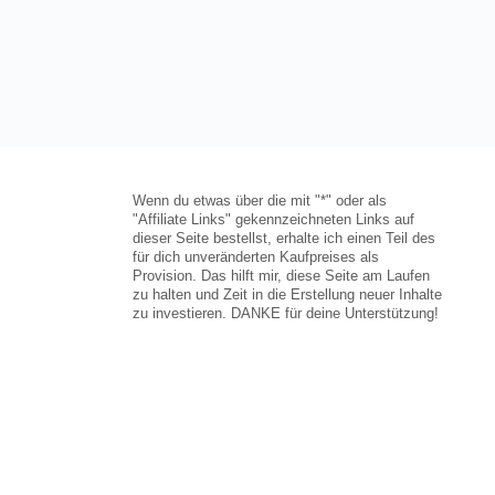
Wenn du etwas über die mit "*" oder als
"Affiliate Links" gekennzeichneten Links auf
dieser Seite bestellst, erhalte ich einen Teil des
für dich unveränderten Kaufpreises als
Provision. Das hilft mir, diese Seite am Laufen
zu halten und Zeit in die Erstellung neuer Inhalte
zu investieren. DANKE für deine Unterstützung!
Icons von
Freepik
&
Andy Horvath
via
www.flaticon.com