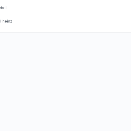
ebel
l heinz