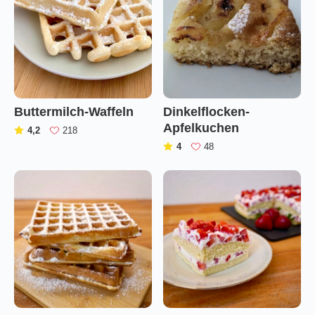
Buttermilch-Waffeln
Dinkelflocken-
Apfelkuchen
(
)
4,2
218
(
)
4
48