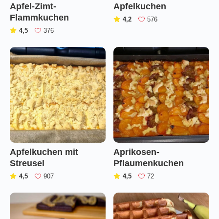
Apfel-Zimt-
Apfelkuchen
Flammkuchen
(
)
4,2
576
(
)
4,5
376
Apfelkuchen mit
Aprikosen-
Streusel
Pflaumenkuchen
(
)
(
)
4,5
907
4,5
72