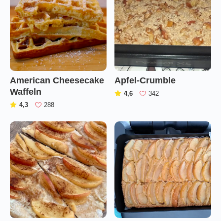
American Cheesecake
Apfel-Crumble
Waffeln
(
)
4,6
342
(
)
4,3
288