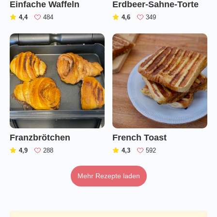
Einfache Waffeln
Erdbeer-Sahne-Torte
(
)
(
)
4,4
484
4,6
349
Franzbrötchen
French Toast
(
)
(
)
4,9
288
4,3
592
Mehr Rezepte laden