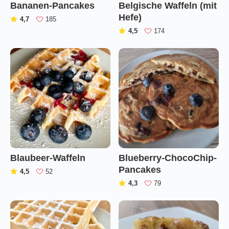
Bananen-Pancakes
Belgische Waffeln (mit
Hefe)
(
)
4,7
185
(
)
4,5
174
Blaubeer-Waffeln
Blueberry-ChocoChip-
Pancakes
(
)
4,5
52
(
)
4,3
79