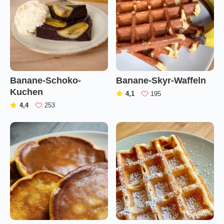
Banane-Schoko-
Banane-Skyr-Waffeln
Kuchen
(
)
4,1
195
(
)
4,4
253