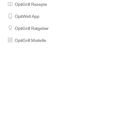
OptiGrill Rezepte
OptiWelt App
OptiGrill Ratgeber
OptiGrill Modelle
Impressum
Datenschutzerklärung
Nutzungsbedingungen
Wenn du etwas über die mit "*" oder als "Affiliate Links"
gekennzeichneten Links auf dieser Seite bestellst, erhalte ich einen
Teil des für dich unveränderten Kaufpreises als Provision. Das hilft
mir, diese Seite am Laufen zu halten und Zeit in die Erstellung neuer
Inhalte zu investieren. DANKE für deine Unterstützung!