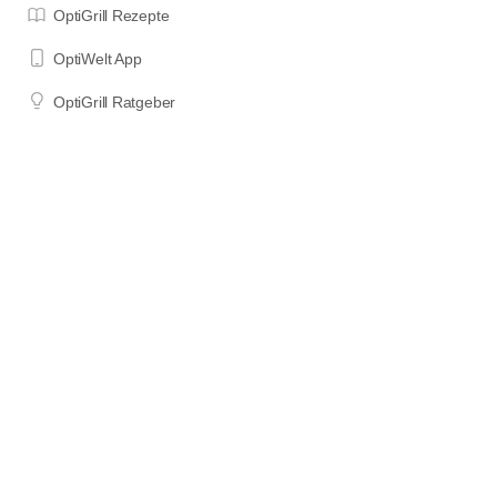
OptiGrill Rezepte
OptiWelt App
OptiGrill Ratgeber
OptiGrill Modelle
Impressum
Datenschutzerklärung
Nutzungsbedingungen
Wenn du etwas über die mit "*" oder als "Affiliate Links"
gekennzeichneten Links auf dieser Seite bestellst, erhalte ich einen
Teil des für dich unveränderten Kaufpreises als Provision. Das hilft
mir, diese Seite am Laufen zu halten und Zeit in die Erstellung neuer
Inhalte zu investieren. DANKE für deine Unterstützung!