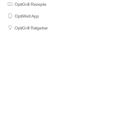
OptiGrill Rezepte
OptiWelt App
OptiGrill Ratgeber
OptiGrill Modelle
Impressum
Datenschutzerklärung
Nutzungsbedingungen
Wenn du etwas über die mit "*" oder als "Affiliate Links"
gekennzeichneten Links auf dieser Seite bestellst, erhalte ich einen
Teil des für dich unveränderten Kaufpreises als Provision. Das hilft
mir, diese Seite am Laufen zu halten und Zeit in die Erstellung neuer
Inhalte zu investieren. DANKE für deine Unterstützung!