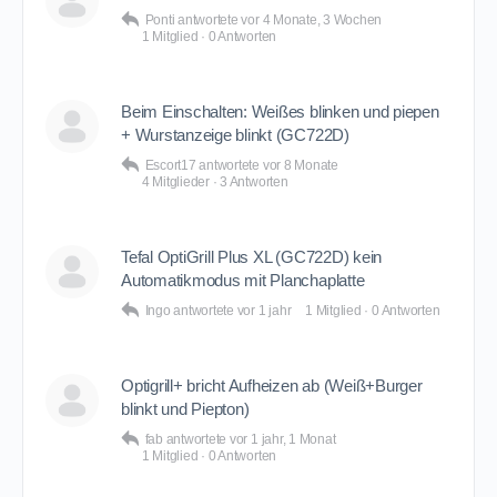
Ponti
antwortete
vor 4 Monate, 3 Wochen
1 Mitglied
·
0 Antworten
Beim Einschalten: Weißes blinken und piepen
+ Wurstanzeige blinkt (GC722D)
Escort17
antwortete
vor 8 Monate
4 Mitglieder
·
3 Antworten
Tefal OptiGrill Plus XL (GC722D) kein
Automatikmodus mit Planchaplatte
Ingo
antwortete
vor 1 jahr
1 Mitglied
·
0 Antworten
Optigrill+ bricht Aufheizen ab (Weiß+Burger
blinkt und Piepton)
fab
antwortete
vor 1 jahr, 1 Monat
1 Mitglied
·
0 Antworten