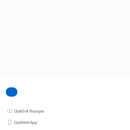
OptiGrill Rezepte
OptiWelt App