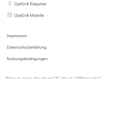
OptiGrill Ratgeber
OptiGrill Modelle
Impressum
Datenschutzerklärung
Nutzungsbedingungen
Wenn du etwas über die mit "*" oder als "Affiliate Links"
gekennzeichneten Links auf dieser Seite bestellst, erhalte ich einen
Teil des für dich unveränderten Kaufpreises als Provision. Das hilft
mir, diese Seite am Laufen zu halten und Zeit in die Erstellung neuer
Inhalte zu investieren. DANKE für deine Unterstützung!
Icons von
Freepik
&
Andy Horvath
via
www.flaticon.com