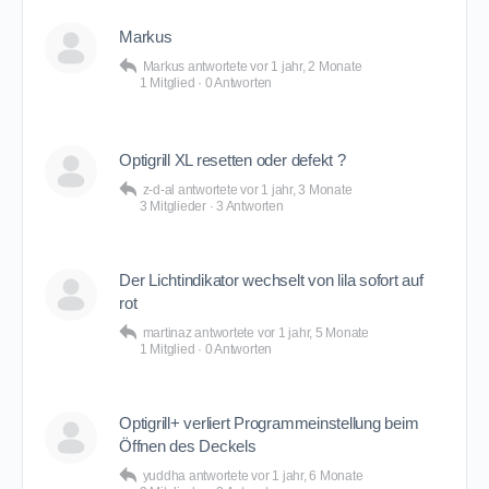
Markus
Markus
antwortete
vor 1 jahr, 2 Monate
1 Mitglied
·
0 Antworten
Optigrill XL resetten oder defekt ?
z-d-al
antwortete
vor 1 jahr, 3 Monate
3 Mitglieder
·
3 Antworten
Der Lichtindikator wechselt von lila sofort auf
rot
martinaz
antwortete
vor 1 jahr, 5 Monate
1 Mitglied
·
0 Antworten
Optigrill+ verliert Programmeinstellung beim
Öffnen des Deckels
yuddha
antwortete
vor 1 jahr, 6 Monate