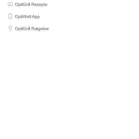
OptiGrill Rezepte
OptiWelt App
OptiGrill Ratgeber
OptiGrill Modelle
Impressum
Datenschutzerklärung
Nutzungsbedingungen
Wenn du etwas über die mit "*" oder als "Affiliate Links"
gekennzeichneten Links auf dieser Seite bestellst, erhalte ich einen
Teil des für dich unveränderten Kaufpreises als Provision. Das hilft
mir, diese Seite am Laufen zu halten und Zeit in die Erstellung neuer
Inhalte zu investieren. DANKE für deine Unterstützung!