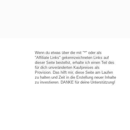
Wenn du etwas über die mit "*" oder als
"Affiliate Links" gekennzeichneten Links auf
dieser Seite bestellst, erhalte ich einen Teil des
für dich unveränderten Kaufpreises als
Provision. Das hilft mir, diese Seite am Laufen
zu halten und Zeit in die Erstellung neuer Inhalte
zu investieren. DANKE für deine Unterstützung!
Icons von
Freepik
&
Andy Horvath
via
www.flaticon.com