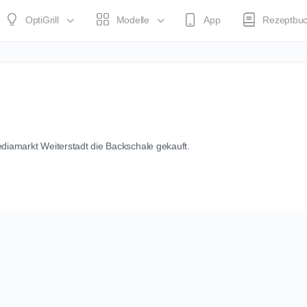
OptiGrill
Modelle
App
Rezeptbu
ediamarkt Weiterstadt die Backschale gekauft.