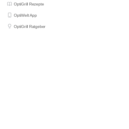
OptiGrill Rezepte
OptiWelt App
OptiGrill Ratgeber
OptiGrill Modelle
Impressum
Datenschutzerklärung
Nutzungsbedingungen
Wenn du etwas über die mit "*" oder als "Affiliate Links"
gekennzeichneten Links auf dieser Seite bestellst, erhalte ich einen
Teil des für dich unveränderten Kaufpreises als Provision. Das hilft
mir, diese Seite am Laufen zu halten und Zeit in die Erstellung neuer
Inhalte zu investieren. DANKE für deine Unterstützung!