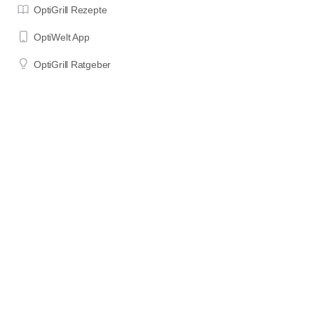
OptiGrill Rezepte
OptiWelt App
OptiGrill Ratgeber
OptiGrill Modelle
Impressum
Datenschutzerklärung
Nutzungsbedingungen
Wenn du etwas über die mit "*" oder als "Affiliate Links"
gekennzeichneten Links auf dieser Seite bestellst, erhalte ich einen
Teil des für dich unveränderten Kaufpreises als Provision. Das hilft
mir, diese Seite am Laufen zu halten und Zeit in die Erstellung neuer
Inhalte zu investieren. DANKE für deine Unterstützung!