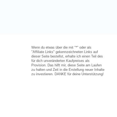
Wenn du etwas über die mit "*" oder als
"Affiliate Links" gekennzeichneten Links auf
dieser Seite bestellst, erhalte ich einen Teil des
für dich unveränderten Kaufpreises als
Provision. Das hilft mir, diese Seite am Laufen
zu halten und Zeit in die Erstellung neuer Inhalte
zu investieren. DANKE für deine Unterstützung!
Icons von
Freepik
&
Andy Horvath
via
www.flaticon.com