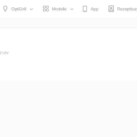
OptiGrill
Modelle
App
Rezeptbu
9 Uhr