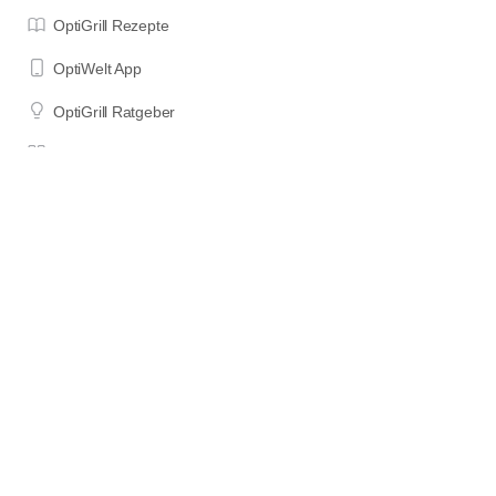
OptiGrill Rezepte
OptiWelt App
OptiGrill Ratgeber
OptiGrill Modelle
Impressum
Datenschutzerklärung
Nutzungsbedingungen
Wenn du etwas über die mit "*" oder als "Affiliate Links"
gekennzeichneten Links auf dieser Seite bestellst, erhalte ich einen
Teil des für dich unveränderten Kaufpreises als Provision. Das hilft
mir, diese Seite am Laufen zu halten und Zeit in die Erstellung neuer
Inhalte zu investieren. DANKE für deine Unterstützung!