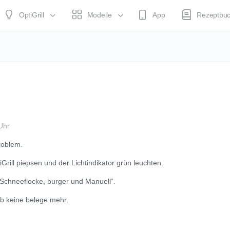
OptiGrill
Modelle
App
Rezeptbu
Uhr
roblem.
rill piepsen und der Lichtindikator grün leuchten.
 „Schneeflocke, burger und Manuell“.
ab keine belege mehr.