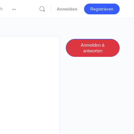
ch
Anmelden
Registrieren
More
options
Anmelden &
antworten