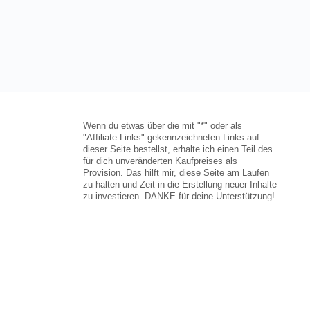
Wenn du etwas über die mit "*" oder als
"Affiliate Links" gekennzeichneten Links auf
dieser Seite bestellst, erhalte ich einen Teil des
für dich unveränderten Kaufpreises als
Provision. Das hilft mir, diese Seite am Laufen
zu halten und Zeit in die Erstellung neuer Inhalte
zu investieren. DANKE für deine Unterstützung!
Icons von
Freepik
&
Andy Horvath
via
www.flaticon.com