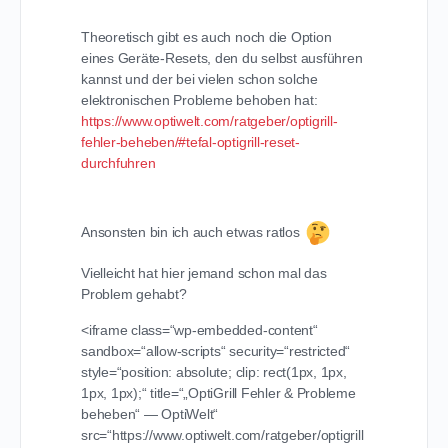
Theoretisch gibt es auch noch die Option
eines Geräte-Resets, den du selbst ausführen
kannst und der bei vielen schon solche
elektronischen Probleme behoben hat:
https://www.optiwelt.com/ratgeber/optigrill-
fehler-beheben/#tefal-optigrill-reset-
durchfuhren
Ansonsten bin ich auch etwas ratlos
Vielleicht hat hier jemand schon mal das
Problem gehabt?
<iframe class=“wp-embedded-content“
sandbox=“allow-scripts“ security=“restricted“
style=“position: absolute; clip: rect(1px, 1px,
1px, 1px);“ title=“„OptiGrill Fehler & Probleme
beheben“ — OptiWelt“
src=“https://www.optiwelt.com/ratgeber/optigrill