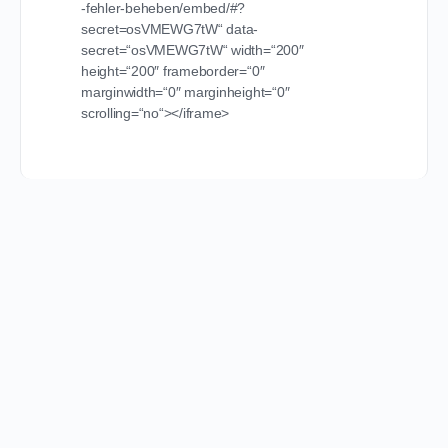
-fehler-beheben/embed/#?
secret=osVMEWG7tW“ data-
secret=“osVMEWG7tW“ width=“200″
height=“200″ frameborder=“0″
marginwidth=“0″ marginheight=“0″
scrolling=“no“></iframe>