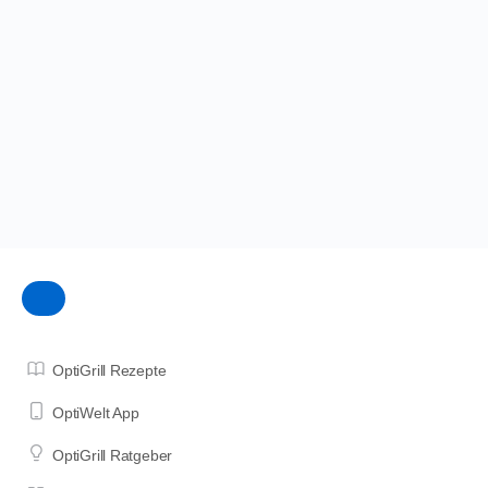
OptiGrill Rezepte
OptiWelt App
OptiGrill Ratgeber