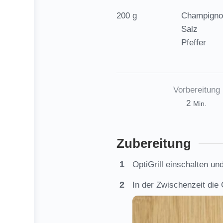
200
g
Champigno
Salz
Pfeffer
Vorbereitung
Minuten
2
Min.
Zubereitung
OptiGrill einschalten u
In der Zwischenzeit di