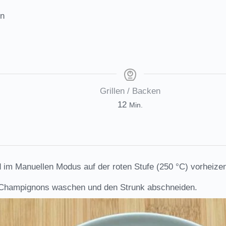
n
Grillen / Backen
Minuten
12
Min.
nd im Manuellen Modus auf der roten Stufe (250 °C) vorheize
e Champignons waschen und den Strunk abschneiden.