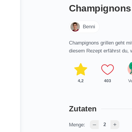
Champignons
Benni
Champignons grillen geht mit
diesem Rezept erfährst du, w
4,2
(
403
)
V
Zutaten
–
+
Menge: