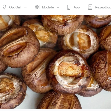
OptiGrill
Modelle
App
Rezeptbu