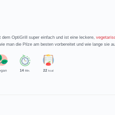
 dem OptiGrill super einfach und ist eine leckere,
vegetaris
ie man die Pilze am besten vorbereitet und wie lange sie au
Minuten
egan
14
22
Min.
kcal