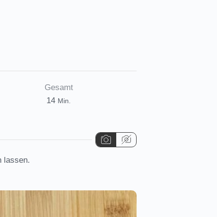
Gesamt
Minuten
14
Min.
n lassen.