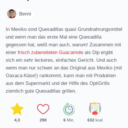
Benni
In Mexiko sind Quesadillas quasi Grundnahrungsmittel
und wenn man das erste Mal eine Quesadilla
gegessen hat, weiß man auch, warum! Zusammen mit
einer
frisch zubereiteten Guacamole
als Dip ergibt
sich ein sehr leckeres, einfaches Gericht. Und auch
wenn man nur schwer an das Original aus Mexiko (mit
Oaxaca-Käse!) rankommt, kann man mit Produkten
aus dem Supermarkt und der Hilfe des OptiGrills
ziemlich gute Quesadillas grillen.
Minuten
4,3
(
298
)
6
Min.
632
kcal