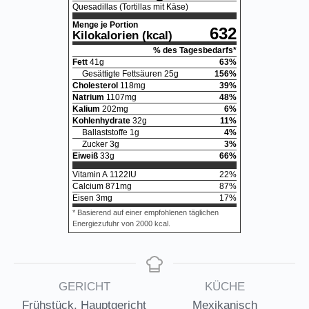
Quesadillas (Tortillas mit Käse)
Menge je Portion
632
Kilokalorien (kcal)
% des Tagesbedarfs*
Fett
41
g
63
%
Gesättigte Fettsäuren
25
g
156
%
Cholesterol
118
mg
39
%
Natrium
1107
mg
48
%
Kalium
202
mg
6
%
Kohlenhydrate
32
g
11
%
Ballaststoffe
1
g
4
%
Zucker
3
g
3
%
Eiweiß
33
g
66
%
Vitamin A
1122
IU
22
%
Calcium
871
mg
87
%
Eisen
3
mg
17
%
* Basierend auf einer empfohlenen täglichen
Energiezufuhr von 2000 kcal.
GERICHT
KÜCHE
Frühstück, Hauptgericht
Mexikanisch