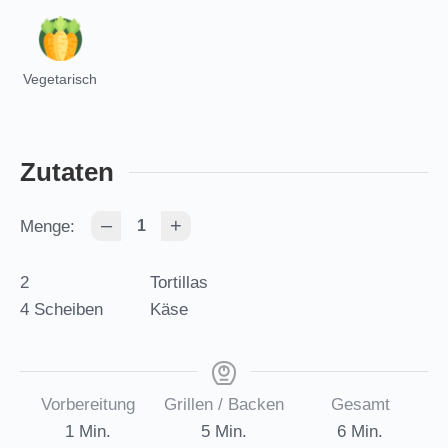
Vegetarisch
Zutaten
–
+
Menge:
2
Tortillas
4
Scheiben
Käse
Vorbereitung
Grillen / Backen
Gesamt
minute
Minuten
Minuten
1
Min.
5
Min.
6
Min.